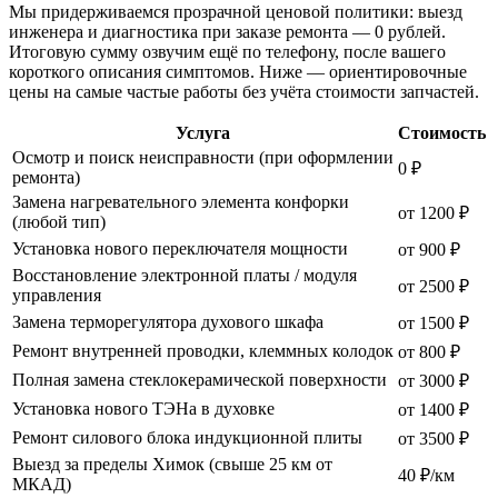
Мы придерживаемся прозрачной ценовой политики: выезд
инженера и диагностика при заказе ремонта — 0 рублей.
Итоговую сумму озвучим ещё по телефону, после вашего
короткого описания симптомов. Ниже — ориентировочные
цены на самые частые работы без учёта стоимости запчастей.
Услуга
Стоимость
Осмотр и поиск неисправности (при оформлении
0 ₽
ремонта)
Замена нагревательного элемента конфорки
от 1200 ₽
(любой тип)
Установка нового переключателя мощности
от 900 ₽
Восстановление электронной платы / модуля
от 2500 ₽
управления
Замена терморегулятора духового шкафа
от 1500 ₽
Ремонт внутренней проводки, клеммных колодок
от 800 ₽
Полная замена стеклокерамической поверхности
от 3000 ₽
Установка нового ТЭНа в духовке
от 1400 ₽
Ремонт силового блока индукционной плиты
от 3500 ₽
Выезд за пределы Химок (свыше 25 км от
40 ₽/км
МКАД)