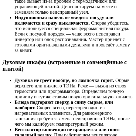
такое бывает из-за проблем с термодатчиком или
управляющей платой. Диагностируем на месте и
заменяем только неисправный узел.
Индукционная панель не «видит» посуду или
включается и сразу выключается.
Сперва убедитесь,
что используется специальная ферромагнитная посуда.
Если с посудой порядок — чаще всего неисправен
инвертор или блок распознавания. Мастер приедет с
готовыми оригинальными деталями и проведёт замену
за визит.
Духовые шкафы (встроенные и совмещённые с
плитой)
Духовка не греет вообще, но лампочка горит.
Обрыв
верхнего или нижнего ТЭНа. Реже — выход из строя
термостата или программатора. Определяем точную
причину и тут же ставим новую оригинальную запчасть.
Блюда подгорают сверху, а снизу сырые, или
наоборот.
Скорее всего, перегорел один из
нагревательных элементов. Для равномерного
запекания требуется замена неисправного ТЭНа, после
чего мы калибруем температурный режим.
Вентилятор конвекции не вращается или гонит
холодный воздух.
При работающем вентиляторе