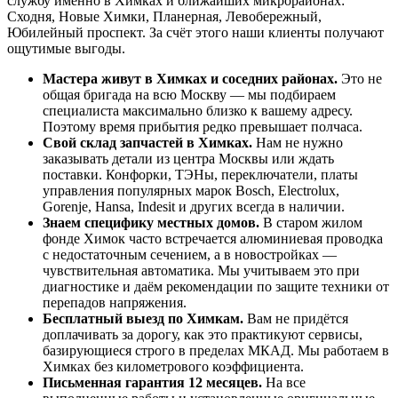
службу именно в Химках и ближайших микрорайонах:
Сходня, Новые Химки, Планерная, Левобережный,
Юбилейный проспект. За счёт этого наши клиенты получают
ощутимые выгоды.
Мастера живут в Химках и соседних районах.
Это не
общая бригада на всю Москву — мы подбираем
специалиста максимально близко к вашему адресу.
Поэтому время прибытия редко превышает полчаса.
Свой склад запчастей в Химках.
Нам не нужно
заказывать детали из центра Москвы или ждать
поставки. Конфорки, ТЭНы, переключатели, платы
управления популярных марок Bosch, Electrolux,
Gorenje, Hansa, Indesit и других всегда в наличии.
Знаем специфику местных домов.
В старом жилом
фонде Химок часто встречается алюминиевая проводка
с недостаточным сечением, а в новостройках —
чувствительная автоматика. Мы учитываем это при
диагностике и даём рекомендации по защите техники от
перепадов напряжения.
Бесплатный выезд по Химкам.
Вам не придётся
доплачивать за дорогу, как это практикуют сервисы,
базирующиеся строго в пределах МКАД. Мы работаем в
Химках без километрового коэффициента.
Письменная гарантия 12 месяцев.
На все