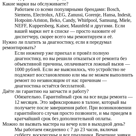
Какие марки вы обслуживаете?
Работаем со всеми популярными брендами: Bosch,
Siemens, Electrolux, AEG, Zanussi, Gorenje, Hansa, Indesit,
Hotpoint-Ariston, Beko, Candy, Whirlpool, Samsung, Miele,
NEFF, Kuppersberg, Kaiser, Maunfeld и другими. Если
вашей марки нет в списке — просто назовите её
диспетчеру, скорее всего мы ремонтируем и её.
Нужно ли платить за диагностику, если я передумал
ремонтировать?
Если инженер уже приехал и провёл полную
диагностику, но вы решили отказаться от ремонта без
объективной причины, оплачивается ложный вызов —
1000 рублей. Если же выяснилось, что устройство не
подлежит восстановлению или мы не можем выполнить
ремонт по независящим от нас причинам —
диагностика остаётся бесплатной.
Даёте ли гарантию на запчасти и работу?
Обязательно. Гарантийный срок на все виды ремонта —
12 месяцев. Это зафиксировано в талоне, который вы
получаете после завершения работ. При возникновении
гарантийного случая просто позвоните, и мы приедем в
кратчайший срок без дополнительной оплаты.
Можно ли вызвать мастера на вечер или в выходной день?
Мы работаем ежедневно с 7 до 23 часов, включая
субботу, воскресенье и все праздники. Вечерние заявки